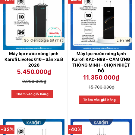
Gọi điện có giá tốt nhất
Liên hệ!
Máy lọc nước nóng lạnh
Máy lọc nước nóng lạnh
Karofi Livotec 616 – Sản xuất
Karofi KAD-N89 – CẢM ỨNG
2026
THÔNG MINH – CHỌN NHIỆT
ĐỘ
5.450.000
₫
11.350.000
₫
9.900.000
₫
15.700.000
₫
Thêm vào giỏ hàng
Thêm vào giỏ hàng
-32%
-40%