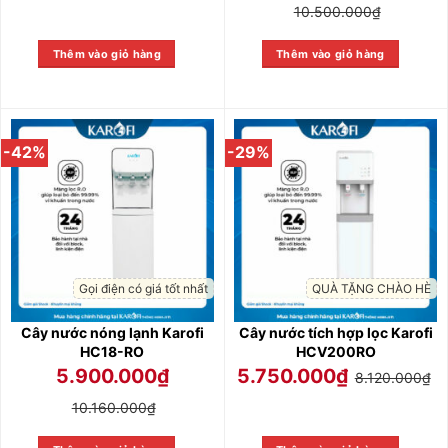
10.500.000
₫
Thêm vào giỏ hàng
Thêm vào giỏ hàng
-42%
-29%
Gọi điện có giá tốt nhất
QUÀ TẶNG CHÀO HÈ
Cây nước nóng lạnh Karofi
Cây nước tích hợp lọc Karofi
HC18-RO
HCV200RO
5.900.000
₫
5.750.000
₫
8.120.000
₫
10.160.000
₫