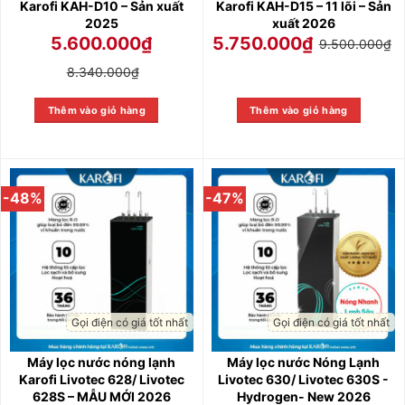
Karofi KAH-D10 – Sản xuất
Karofi KAH-D15 – 11 lõi – Sản
2025
xuất 2026
5.600.000
₫
5.750.000
₫
9.500.000
₫
8.340.000
₫
Thêm vào giỏ hàng
Thêm vào giỏ hàng
-48%
-47%
Gọi điện có giá tốt nhất
Gọi điện có giá tốt nhất
Máy lọc nước nóng lạnh
Máy lọc nước Nóng Lạnh
Karofi Livotec 628/ Livotec
Livotec 630/ Livotec 630S -
628S – MẪU MỚI 2026
Hydrogen- New 2026