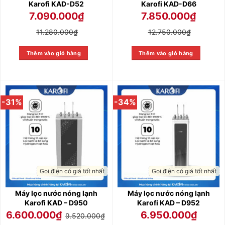
Karofi KAD-D52
Karofi KAD-D66
7.090.000
₫
7.850.000
₫
11.280.000
₫
12.750.000
₫
Thêm vào giỏ hàng
Thêm vào giỏ hàng
-31%
-34%
Gọi điện có giá tốt nhất
Gọi điện có giá tốt nhất
Máy lọc nước nóng lạnh
Máy lọc nước nóng lạnh
Karofi KAD – D950
Karofi KAD – D952
6.600.000
₫
6.950.000
₫
9.520.000
₫