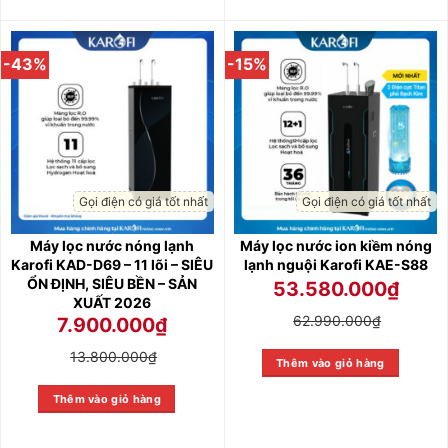
-43%
-15%
Gọi điện có giá tốt nhất
Gọi điện có giá tốt nhất
Máy lọc nước nóng lạnh
Máy lọc nước ion kiềm nóng
Karofi KAD-D69 – 11 lõi – SIÊU
lạnh nguội Karofi KAE-S88
ỔN ĐỊNH, SIÊU BỀN – SẢN
53.580.000
₫
XUẤT 2026
62.990.000
₫
7.900.000
₫
13.800.000
₫
Thêm vào giỏ hàng
Thêm vào giỏ hàng