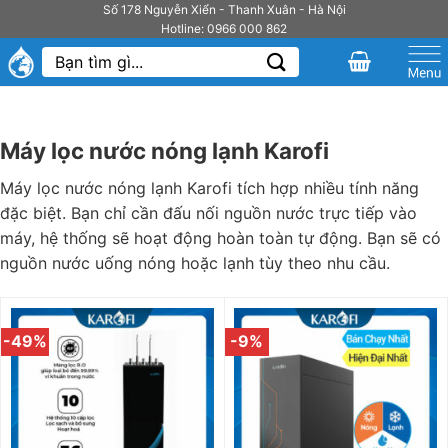
Bỏ
Số 178 Nguyễn Xiển - Thanh Xuân - Hà Nội
Hotline: 0966 000 862
qua
Tìm
nội
kiếm:
dung
Máy lọc nước nóng lạnh Karofi
Máy lọc nước nóng lạnh Karofi tích hợp nhiều tính năng
đặc biệt. Bạn chỉ cần đấu nối nguồn nước trực tiếp vào
máy, hệ thống sẽ hoạt động hoàn toàn tự động. Bạn sẽ có
nguồn nước uống nóng hoặc lạnh tùy theo nhu cầu.
-49%
-9%