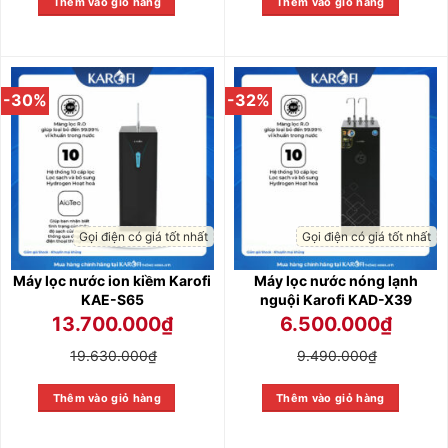
Thêm vào giỏ hàng
Thêm vào giỏ hàng
-30%
-32%
Gọi điện có giá tốt nhất
Gọi điện có giá tốt nhất
Máy lọc nước ion kiềm Karofi
Máy lọc nước nóng lạnh
KAE-S65
nguội Karofi KAD-X39
13.700.000
₫
6.500.000
₫
19.630.000
₫
9.490.000
₫
Thêm vào giỏ hàng
Thêm vào giỏ hàng