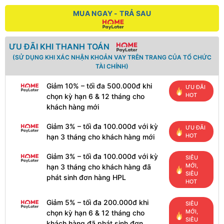
MUA NGAY - TRẢ SAU
ƯU ĐÃI KHI THANH TOÁN
(SỬ DỤNG KHI XÁC NHẬN KHOẢN VAY TRÊN TRANG CỦA TỔ CHỨC
TÀI CHÍNH)
Giảm 10% – tối đa 500.000đ khi
ƯU ĐÃI
HOT
chọn kỳ hạn 6 & 12 tháng cho
khách hàng mới
Giảm 3% – tối đa 100.000đ với kỳ
ƯU ĐÃI
HOT
hạn 3 tháng cho khách hàng mới
Giảm 3% – tối đa 100.000đ với kỳ
SIÊU
MỚI,
hạn 3 tháng cho khách hàng đã
SIÊU
phát sinh đơn hàng HPL
HOT
Giảm 5% – tối đa 200.000đ khi
SIÊU
MỚI,
chọn kỳ hạn 6 & 12 tháng cho
SIÊU
khách hàng đã phát sinh đơn