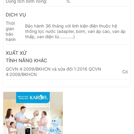
Dung tích bình nóng:
1L
DỊCH VỤ
Thời
Bảo hành 36 tháng với linh kiện điện thuộc hệ
gian
thống lọc nước (adapter, bơm, van áp cao, van áp
bảo
thấp, van điện từ…………)
hành
XUẤT XỨ
TÍNH NĂNG KHÁC
QCVN 4:2009/BKHCN và sửa đổi 1:2016 QCVN
Có
4:2009/BKHCN