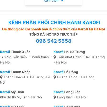
Xem thêm
KÊNH PHÂN PHỐI CHÍNH HÃNG KAROFI
Hệ thống các chi nhánh bán lẻ chính thức của Karofi tại Hà Nội
TỔNG ĐÀI HỖ TRỢ TRỰC TIẾP
096 542 5558
Karofi
Thanh Xuân
Karofi
Hai Bà Trưng
178 Nguyễn Xiển - Thanh Xuân -
Trần Khát Chân - Hai Bà Trưng
Hà Nội
- Hà Nội
Karofi
Thanh Nhàn
Karofi
Hà Đông
Thanh Nhàn-Hai Bà Trưng-Hà
Quang Trung - Hà Đông
Nội
Karofi
Mỹ Đình
Karofi
Long Biên
Khu đô thị Mỹ Đình, Hà Nội
Long Biên - Hà Nội
Karofi
Gia Lâm
Karofi
Đông Anh