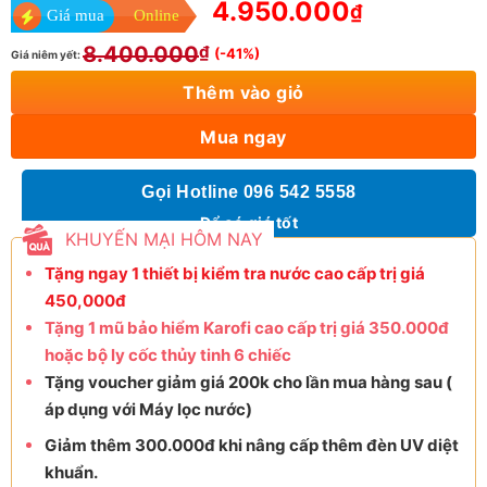
4.950.000
₫
Giá mua
Online
8.400.000
₫
(-41%)
Giá niêm yết:
Thêm vào giỏ
Mua ngay
Gọi Hotline 096 542 5558
Để có giá tốt
KHUYẾN MẠI HÔM NAY
Tặng ngay 1 thiết bị kiểm tra nước cao cấp trị giá
450,000đ
Tặng 1 mũ bảo hiểm Karofi cao cấp trị giá 350.000đ
hoặc bộ ly cốc thủy tinh 6 chiếc
Tặng voucher giảm giá 200k cho lần mua hàng sau (
áp dụng với Máy lọc nước)
Giảm thêm 300.000đ khi nâng cấp thêm đèn UV diệt
khuẩn.