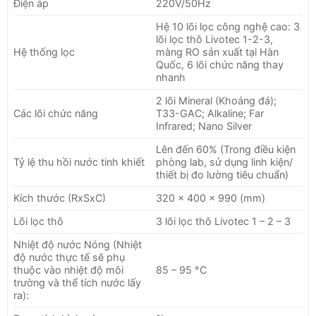
Điện áp
220V/50Hz
Hệ 10 lõi lọc công nghệ cao: 3
lõi lọc thô Livotec 1-2-3,
Hệ thống lọc
màng RO sản xuất tại Hàn
Quốc, 6 lõi chức năng thay
nhanh
2 lõi Mineral (Khoáng đá);
Các lõi chức năng
T33-GAC; Alkaline; Far
Infrared; Nano Silver
Lên đến 60% (Trong điều kiện
Tỷ lệ thu hồi nước tinh khiết
phòng lab, sử dụng linh kiện/
thiết bị đo lường tiêu chuẩn)
Kích thước (RxSxC)
320 x 400 x 990 (mm)
Lõi lọc thô
3 lõi lọc thô Livotec 1 – 2 – 3
Nhiệt độ nước Nóng (Nhiệt
độ nước thực tế sẽ phụ
thuộc vào nhiệt độ môi
85 – 95 °C
trường và thể tích nước lấy
ra):