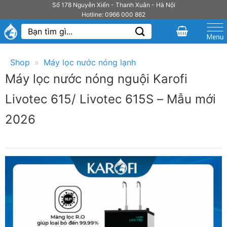
Bỏ
Số 178 Nguyễn Xiển - Thanh Xuân - Hà Nội
Hotline: 0966 000 862
qua
Tìm
nội
kiếm:
dung
Shop
»
Máy lọc nước nóng lạnh
Máy lọc nước nóng nguội Karofi
Livotec 615/ Livotec 615S – Mẫu mới
2026