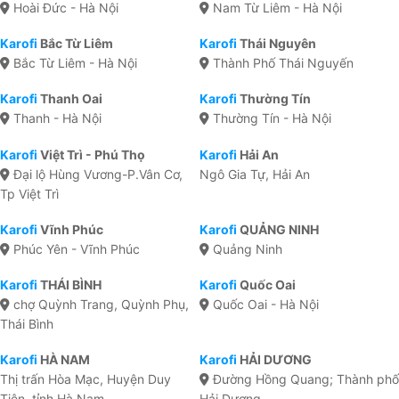
Hoài Đức - Hà Nội
Nam Từ Liêm - Hà Nội
Karofi
Bắc Từ Liêm
Karofi
Thái Nguyên
Bắc Từ Liêm - Hà Nội
Thành Phố Thái Nguyến
Karofi
Thanh Oai
Karofi
Thường Tín
Thanh - Hà Nội
Thường Tín - Hà Nội
Karofi
Việt Trì - Phú Thọ
Karofi
Hải An
Đại lộ Hùng Vương-P.Vân Cơ,
Ngô Gia Tự, Hải An
Tp Việt Trì
Karofi
Vĩnh Phúc
Karofi
QUẢNG NINH
Phúc Yên - Vĩnh Phúc
Quảng Ninh
Karofi
THÁI BÌNH
Karofi
Quốc Oai
chợ Quỳnh Trang, Quỳnh Phụ,
Quốc Oai - Hà Nội
Thái Bình
Karofi
HÀ NAM
Karofi
HẢI DƯƠNG
Thị trấn Hòa Mạc, Huyện Duy
Đường Hồng Quang; Thành phố
Tiên, tỉnh Hà Nam
Hải Dương