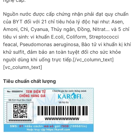
nghệ cấp.
Nguồn nước được cấp chứng nhận phải đạt quy chuẩn
của BYT đối với 21 chỉ tiêu hóa lý độc hại như: Asen,
Amoni, Chì, Cyanua, Thủy ngân, Đồng, Nitrat… và 5 chỉ
tiêu vi sinh: vi khuẩn E.coli, Coliform, Streptococci
feacal, Pseudomonas aeruginosa, Bào tử vi khuẩn kị khí
khử sulfit, đảm bảo an toàn tuyệt đối cho sức khỏe
người dùng khi uống trực tiếp.[/vc_column_text]
[vc_column_text]
Tiêu chuẩn chất lượng