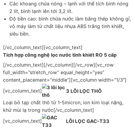
Các khoang chứa nóng – lạnh với thể tích bình nóng
2 lít, bình lạnh lên tới 3,2 lít.
Độ bền cao: bình chứa nước làm bằng thép không gỉ,
vỏ máy làm từ chất liệu nhựa ABS trắng tinh khiết,
siêu bền.
[/vc_column_text][vc_column_text]
Tích hợp công nghệ lọc nước tinh khiết RO 5 cấp
[/vc_column_text][/vc_column][/vc_row][vc_row
full_width=”stretch_row” equal_height=”yes”
content_placement=”middle”][vc_column width=”1/3″]
[vc_column_text]
3 LÕI LỌC THÔ
Loại bỏ tạp chất thô từ 1-5micron, ion kim loại nặng,
khử mùi lạ trong nước[/vc_column_text]
[vc_column_text]
LÕI LỌC GAC-T33