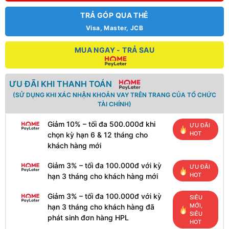
TRẢ GÓP QUA THẺ
Visa, Master, JCB
MUA NGAY - TRẢ SAU
ƯU ĐÃI KHI THANH TOÁN
(SỬ DỤNG KHI XÁC NHẬN KHOẢN VAY TRÊN TRANG CỦA TỔ CHỨC
TÀI CHÍNH)
Giảm 10% – tối đa 500.000đ khi
ƯU ĐÃI
HOT
chọn kỳ hạn 6 & 12 tháng cho
khách hàng mới
Giảm 3% – tối đa 100.000đ với kỳ
ƯU ĐÃI
HOT
hạn 3 tháng cho khách hàng mới
Giảm 3% – tối đa 100.000đ với kỳ
SIÊU
MỚI,
hạn 3 tháng cho khách hàng đã
SIÊU
phát sinh đơn hàng HPL
HOT