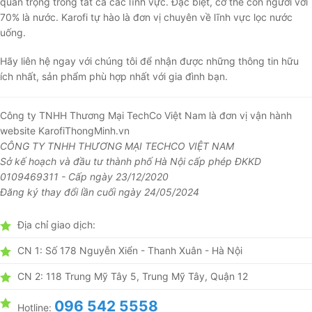
quan trọng trong tất cả các lĩnh vực. Đặc biệt, cơ thể con người với
70% là nước. Karofi tự hào là đơn vị chuyên về lĩnh vực lọc nước
uống.
Hãy liên hệ ngay với chúng tôi để nhận được những thông tin hữu
ích nhất, sản phẩm phù hợp nhất với gia đình bạn.
Công ty TNHH Thương Mại TechCo Việt Nam là đơn vị vận hành
website KarofiThongMinh.vn
CÔNG TY TNHH THƯƠNG MẠI TECHCO VIỆT NAM
Sở kế hoạch và đầu tư thành phố Hà Nội cấp phép ĐKKD
0109469311 - Cấp ngày 23/12/2020
Đăng ký thay đổi lần cuối ngày 24/05/2024
Địa chỉ giao dịch:
CN 1: Số 178 Nguyễn Xiển - Thanh Xuân - Hà Nội
CN 2: 118 Trung Mỹ Tây 5, Trung Mỹ Tây, Quận 12
096 542 5558
Hotline: