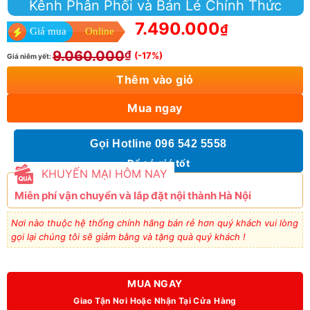
Kênh Phân Phối và Bán Lẻ Chính Thức
7.490.000
₫
Giá mua
Online
9.060.000
₫
(-17%)
Giá niêm yết:
Thêm vào giỏ
Mua ngay
Gọi Hotline 096 542 5558
Để có giá tốt
KHUYẾN MẠI HÔM NAY
Miễn phí vận chuyển và lắp đặt nội thành Hà Nội
Nơi nào thuộc hệ thống chính hãng bán rẻ hơn quý khách vui lòng
gọi lại chúng tôi sẽ giảm bằng và tặng quà quý khách !
MUA NGAY
Giao Tận Nơi Hoặc Nhận Tại Cửa Hàng