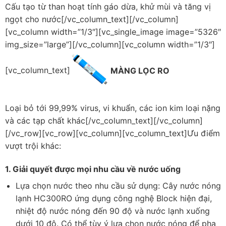
Cấu tạo từ than hoạt tính gáo dừa, khử mùi và tăng vị
ngọt cho nước[/vc_column_text][/vc_column]
[vc_column width=”1/3″][vc_single_image image=”5326″
img_size=”large”][/vc_column][vc_column width=”1/3″]
[vc_column_text]
MÀNG LỌC RO
Loại bỏ tới 99,99% virus, vi khuẩn, các ion kim loại nặng
và các tạp chất khác[/vc_column_text][/vc_column]
[/vc_row][vc_row][vc_column][vc_column_text]Ưu điểm
vượt trội khác:
1. Giải quyết được mọi nhu cầu về nước uống
Lựa chọn nước theo nhu cầu sử dụng: Cây nước nóng
lạnh HC300RO ứng dụng công nghệ Block hiện đại,
nhiệt độ nước nóng đến 90 độ và nước lạnh xuống
dưới 10 độ. Có thể tùy ý lựa chọn nước nóng để pha