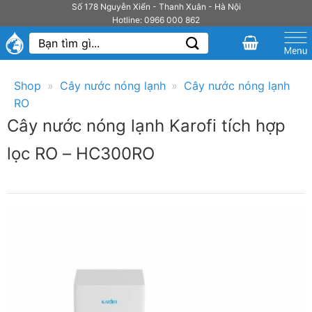
Bỏ
Số 178 Nguyễn Xiển - Thanh Xuân - Hà Nội
Hotline: 0966 000 862
qua
Tìm
nội
kiếm:
dung
Shop
»
Cây nước nóng lạnh
»
Cây nước nóng lạnh
RO
Cây nước nóng lạnh Karofi tích hợp
lọc RO – HC300RO