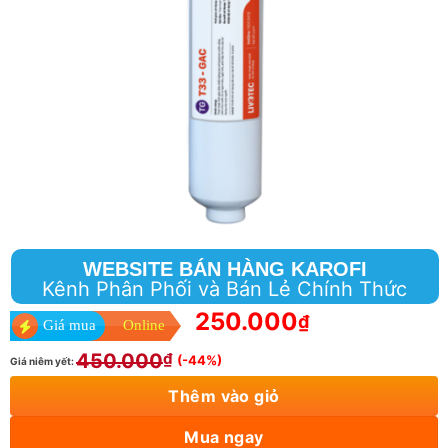
WEBSITE BÁN HÀNG KAROFI
Kênh Phân Phối và Bán Lẻ Chính Thức
250.000
₫
Giá mua
Online
450.000
₫
(-44%)
Giá niêm yết:
Thêm vào giỏ
Mua ngay