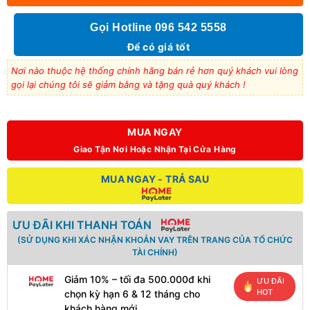
Gọi Hotline 096 542 5558
Để có giá tốt
Nơi nào thuộc hệ thống chính hãng bán rẻ hơn quý khách vui lòng
gọi lại chúng tôi sẽ giảm bằng và tặng quà quý khách !
MUA NGAY
Giao Tận Nơi Hoặc Nhận Tại Cửa Hàng
MUA NGAY - TRẢ SAU
ƯU ĐÃI KHI THANH TOÁN
(SỬ DỤNG KHI XÁC NHẬN KHOẢN VAY TRÊN TRANG CỦA TỔ CHỨC
TÀI CHÍNH)
Giảm 10% – tối đa 500.000đ khi
ƯU ĐÃI
HOT
chọn kỳ hạn 6 & 12 tháng cho
khách hàng mới