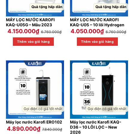
Quà tặng hấp dẫn
Quà tặng hấp dẫn
MÁY LỌC NƯỚC KAROFI
MÁY LỌC NƯỚC KAROFI
KAQ-U05G – Mẫu 2023
KAQ-U05 – 10 lõi Hydrogen
4.150.000
₫
4.050.000
₫
6.760.000
₫
6.760.000
₫
Thêm vào giỏ hàng
Thêm vào giỏ hàng
Gọi điện có giá tốt nhất
Gọi điện có giá tốt nhất
Máy lọc nước Karofi KAQ-
Máy lọc nước Karofi ERO102
D36 – 10 LÕI LỌC – New
4.890.000
₫
7.840.000
₫
2026