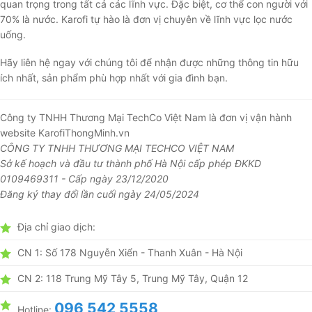
quan trọng trong tất cả các lĩnh vực. Đặc biệt, cơ thể con người với
70% là nước. Karofi tự hào là đơn vị chuyên về lĩnh vực lọc nước
uống.
Hãy liên hệ ngay với chúng tôi để nhận được những thông tin hữu
ích nhất, sản phẩm phù hợp nhất với gia đình bạn.
Công ty TNHH Thương Mại TechCo Việt Nam là đơn vị vận hành
website KarofiThongMinh.vn
CÔNG TY TNHH THƯƠNG MẠI TECHCO VIỆT NAM
Sở kế hoạch và đầu tư thành phố Hà Nội cấp phép ĐKKD
0109469311 - Cấp ngày 23/12/2020
Đăng ký thay đổi lần cuối ngày 24/05/2024
Địa chỉ giao dịch:
CN 1: Số 178 Nguyễn Xiển - Thanh Xuân - Hà Nội
CN 2: 118 Trung Mỹ Tây 5, Trung Mỹ Tây, Quận 12
096 542 5558
Hotline: