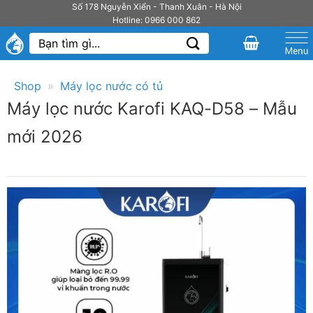
Bỏ
Số 178 Nguyễn Xiển - Thanh Xuân - Hà Nội
Hotline: 0966 000 862
qua
Tìm
nội
kiếm:
dung
Shop
»
Máy lọc nước có tủ
Máy lọc nước Karofi KAQ-D58 – Mẫu
mới 2026