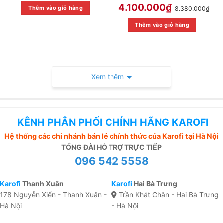
4.100.000
₫
Thêm vào giỏ hàng
8.380.000
₫
Thêm vào giỏ hàng
Xem thêm
KÊNH PHÂN PHỐI CHÍNH HÃNG KAROFI
Hệ thống các chi nhánh bán lẻ chính thức của Karofi tại Hà Nội
TỔNG ĐÀI HỖ TRỢ TRỰC TIẾP
096 542 5558
Karofi
Thanh Xuân
Karofi
Hai Bà Trưng
178 Nguyễn Xiển - Thanh Xuân -
Trần Khát Chân - Hai Bà Trưng
Hà Nội
- Hà Nội