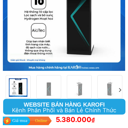
WEBSITE BÁN HÀNG KAROFI
Kênh Phân Phối và Bán Lẻ Chính Thức
5.380.000
₫
Giá mua
Online