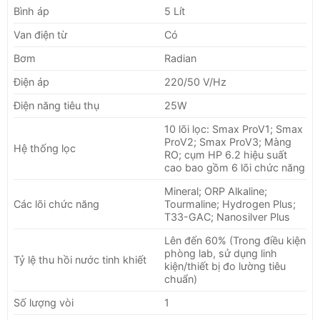
Bình áp
5 Lít
Van điện từ
Có
Bơm
Radian
Điện áp
220/50 V/Hz
Điện năng tiêu thụ
25W
10 lõi lọc: Smax ProV1; Smax
ProV2; Smax ProV3; Màng
Hệ thống lọc
RO; cụm HP 6.2 hiệu suất
cao bao gồm 6 lõi chức năng
Mineral; ORP Alkaline;
Các lõi chức năng
Tourmaline; Hydrogen Plus;
T33-GAC; Nanosilver Plus
Lên đến 60% (Trong điều kiện
phòng lab, sử dụng linh
Tỷ lệ thu hồi nước tinh khiết
kiện/thiết bị đo lường tiêu
chuẩn)
Số lượng vòi
1