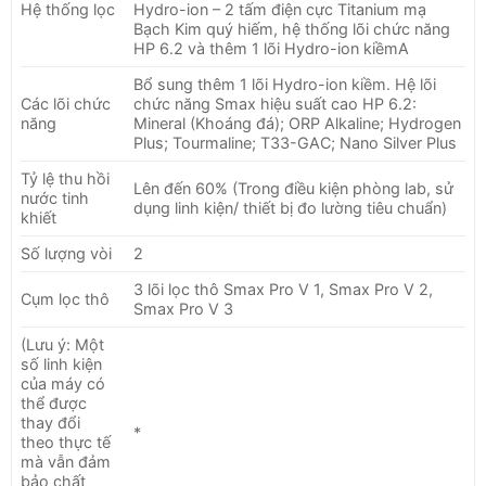
Hệ thống lọc
Hydro-ion – 2 tấm điện cực Titanium mạ
Bạch Kim quý hiếm, hệ thống lõi chức năng
HP 6.2 và thêm 1 lõi Hydro-ion kiềmA
Bổ sung thêm 1 lõi Hydro-ion kiềm. Hệ lõi
Các lõi chức
chức năng Smax hiệu suất cao HP 6.2:
năng
Mineral (Khoáng đá); ORP Alkaline; Hydrogen
Plus; Tourmaline; T33-GAC; Nano Silver Plus
Tỷ lệ thu hồi
Lên đến 60% (Trong điều kiện phòng lab, sử
nước tinh
dụng linh kiện/ thiết bị đo lường tiêu chuẩn)
khiết
Số lượng vòi
2
3 lõi lọc thô Smax Pro V 1, Smax Pro V 2,
Cụm lọc thô
Smax Pro V 3
(Lưu ý: Một
số linh kiện
của máy có
thể được
thay đổi
*
theo thực tế
mà vẫn đảm
bảo chất