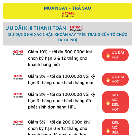
MUA NGAY - TRẢ SAU
ƯU ĐÃI KHI THANH TOÁN
(SỬ DỤNG KHI XÁC NHẬN KHOẢN VAY TRÊN TRANG CỦA TỔ CHỨC
TÀI CHÍNH)
Giảm 10% – tối đa 500.000đ khi
ƯU ĐÃI
HOT
chọn kỳ hạn 6 & 12 tháng cho
khách hàng mới
Giảm 3% – tối đa 100.000đ với kỳ
ƯU ĐÃI
HOT
hạn 3 tháng cho khách hàng mới
Giảm 3% – tối đa 100.000đ với kỳ
SIÊU
MỚI,
hạn 3 tháng cho khách hàng đã
SIÊU
phát sinh đơn hàng HPL
HOT
Giảm 5% – tối đa 200.000đ khi
SIÊU
MỚI,
chọn kỳ hạn 6 & 12 tháng cho
SIÊU
khách hàng đã phát sinh đơn