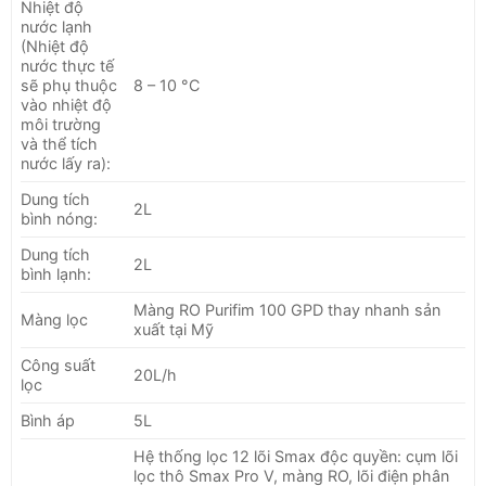
Nhiệt độ
nước lạnh
(Nhiệt độ
nước thực tế
sẽ phụ thuộc
8 – 10 °C
vào nhiệt độ
môi trường
và thể tích
nước lấy ra):
Dung tích
2L
bình nóng:
Dung tích
2L
bình lạnh:
Màng RO Purifim 100 GPD thay nhanh sản
Màng lọc
xuất tại Mỹ
Công suất
20L/h
lọc
Bình áp
5L
Hệ thống lọc 12 lõi Smax độc quyền: cụm lõi
lọc thô Smax Pro V, màng RO, lõi điện phân