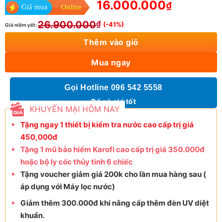
16.000.000
₫
Giá mua
Online
26.900.000
₫
(-41%)
Giá niêm yết:
Thêm vào giỏ
Mua ngay
Gọi Hotline 096 542 5558
Để có giá tốt
KHUYẾN MẠI HÔM NAY
Tặng ngay 1 thiết bị kiểm tra nước cao cấp trị giá
450,000đ
Tặng 1 mũ bảo hiểm Karofi cao cấp trị giá 350.000đ
hoặc bộ ly cốc thủy tinh 6 chiếc
Tặng voucher giảm giá 200k cho lần mua hàng sau (
áp dụng với Máy lọc nước)
Giảm thêm 300.000đ khi nâng cấp thêm đèn UV diệt
khuẩn.