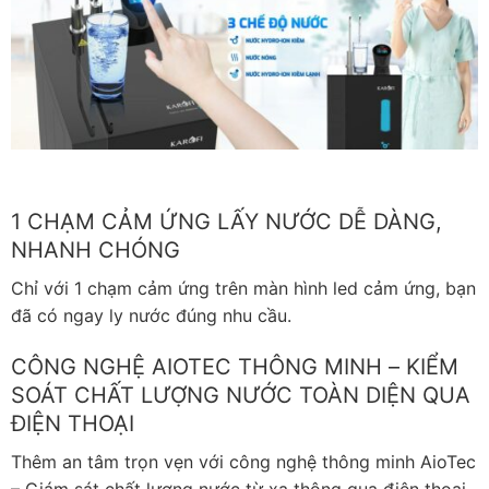
1 CHẠM CẢM ỨNG LẤY NƯỚC DỄ DÀNG,
NHANH CHÓNG
Chỉ với 1 chạm cảm ứng trên màn hình led cảm ứng, bạn
đã có ngay ly nước đúng nhu cầu.
CÔNG NGHỆ AIOTEC THÔNG MINH – KIỂM
SOÁT CHẤT LƯỢNG NƯỚC TOÀN DIỆN QUA
ĐIỆN THOẠI
Thêm an tâm trọn vẹn với công nghệ thông minh AioTec
– Giám sát chất lượng nước từ xa thông qua điện thoại