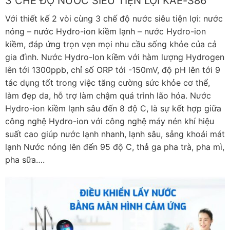
3 CHẾ ĐỘ NƯỚC SIÊU TIỆN LỢI KAE-S86
Với thiết kế 2 vòi cùng 3 chế độ nước siêu tiện lợi: nước
nóng – nước Hydro-ion kiềm lạnh – nước Hydro-ion
kiềm, đáp ứng trọn vẹn mọi nhu cầu sống khỏe của cả
gia đình. Nước Hydro-Ion kiềm với hàm lượng Hydrogen
lên tới 1300ppb, chỉ số ORP tới -150mV, độ pH lên tới 9
tác dụng tốt trong việc tăng cường sức khỏe cơ thể,
làm đẹp da, hỗ trợ làm chậm quá trình lão hóa. Nước
Hydro-ion kiềm lạnh sâu đến 8 độ C, là sự kết hợp giữa
công nghệ Hydro-ion với công nghệ máy nén khí hiệu
suất cao giúp nước lạnh nhanh, lạnh sâu, sảng khoái mát
lạnh Nước nóng lên đến 95 độ C, thả ga pha trà, pha mì,
pha sữa….