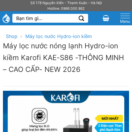
Bỏ
Số 178 Nguyễn Xiển - Thanh Xuân - Hà Nội
Hotline: 0966 000 862
qua
Tìm
nội
kiếm:
dung
Shop
»
Máy lọc nước Hydro-ion kiềm
Máy lọc nước nóng lạnh Hydro-ion
kiềm Karofi KAE-S86 -THÔNG MINH
– CAO CẤP- NEW 2026