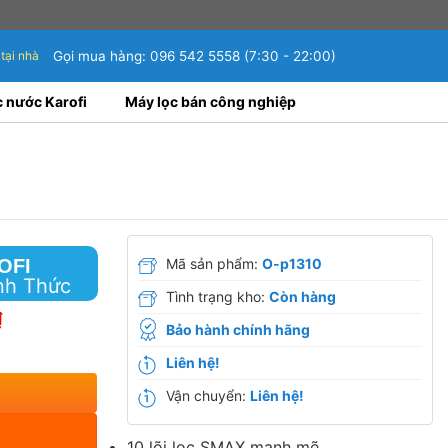
 tại nhà
Gọi mua hàng:
096 542 5558
(7:30 - 22:00)
c nước Karofi
Máy lọc bán công nghiệp
OFI
Mã sản phẩm:
O-p1310
nh Thức
Tình trạng kho:
Còn hàng
₫
Bảo hành chính hãng
Liên hệ!
Vận chuyển:
Liên hệ!
10 lõi lọc SMAX mạnh mẽ