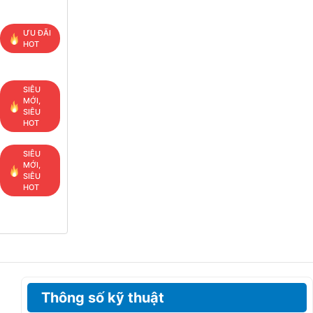
ƯU ĐÃI
HOT
SIÊU
MỚI,
SIÊU
HOT
SIÊU
MỚI,
SIÊU
HOT
Thông số kỹ thuật