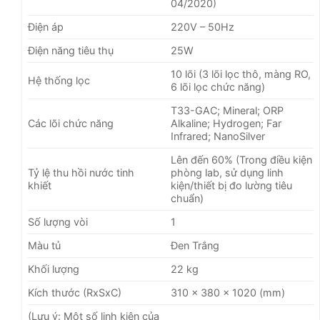
04/2020)
Điện áp
220V – 50Hz
Điện năng tiêu thụ
25W
10 lõi (3 lõi lọc thô, màng RO,
Hệ thống lọc
6 lõi lọc chức năng)
T33-GAC; Mineral; ORP
Các lõi chức năng
Alkaline; Hydrogen; Far
Infrared; NanoSilver
Lên đến 60% (Trong điều kiện
Tỷ lệ thu hồi nước tinh
phòng lab, sử dụng linh
khiết
kiện/thiết bị đo lường tiêu
chuẩn)
Số lượng vòi
1
Màu tủ
Đen Trắng
Khối lượng
22 kg
Kích thước (RxSxC)
310 x 380 x 1020 (mm)
(Lưu ý: Một số linh kiện của