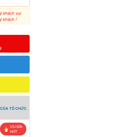
ý khách vui
ý khách !
g
 CỦA TỔ CHỨC
ƯU ĐÃI
HOT