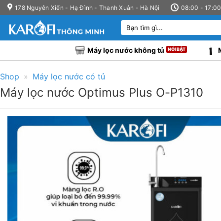
Bỏ
178 Nguyễn Xiển - Hạ Đình - Thanh Xuân - Hà Nội
08:00 - 17:0
qua
Tìm
nội
kiếm:
dung
Máy lọc nước không tủ
Shop
»
Máy lọc nước có tủ
Máy lọc nước Optimus Plus O-P1310