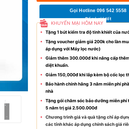
Gọi Hotline 096 542 5558
Để có giá tốt
KHUYẾN MẠI HÔM NAY
Tặng 1 bút kiểm tra độ tinh khiết của nư
Tặng voucher giảm giá 200k cho lần mu
áp dụng với Máy lọc nước)
Giảm thêm 300.000đ khi nâng cấp thê
diệt khuẩn.
Giảm 150,000đ khi lắp kèm bộ cốc lọc t
Bảo hành chính hãng 3 năm miễn phí phầ
nhà
Tặng gói chăm sóc bảo dưỡng miễn phí 
5 năm trị giá 2.500.000đ
Chương trình giá và quà tặng chỉ áp dụng
các tỉnh khác áp dụng chính sách giá riê