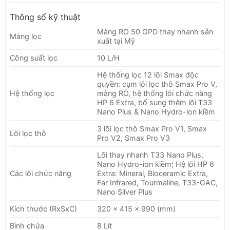
Thông số kỹ thuật
Màng RO 50 GPD thay nhanh sản
Màng lọc
xuất tại Mỹ
Công suất lọc
10 L/H
Hệ thống lọc 12 lõi Smax độc
quyền: cụm lõi lọc thô Smax Pro V,
Hệ thống lọc
màng RO, hệ thống lõi chức năng
HP 6 Extra, bổ sung thêm lõi T33
Nano Plus & Nano Hydro-ion kiềm
3 lõi lọc thô Smax Pro V1, Smax
Lõi lọc thô
Pro V2, Smax Pro V3
Lõi thay nhanh T33 Nano Plus,
Nano Hydro-ion kiềm; Hệ lõi HP 6
Các lõi chức năng
Extra: Mineral, Bioceramic Extra,
Far Infrared, Tourmaline, T33-GAC,
Nano Silver Plus
Kích thước (RxSxC)
320 x 415 x 990 (mm)
Bình chứa
8 Lít