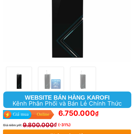
WEBSITE BÁN HÀNG KAROFI
Kênh Phân Phối và Bán Lẻ Chính Thức
6.750.000
₫
Giá mua
Online
9.800.000
₫
(-31%)
Giá niêm yết: