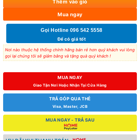
Thêm vào giỏ
Mua ngay
Gọi Hotline 096 542 5558
Để có giá tốt
Nơi nào thuộc hệ thống chính hãng bán rẻ hơn quý khách vui lòng
gọi lại chúng tôi sẽ giảm bằng và tặng quà quý khách !
MUA NGAY
Giao Tận Nơi Hoặc Nhận Tại Cửa Hàng
TRẢ GÓP QUA THẺ
Visa, Master, JCB
MUA NGAY - TRẢ SAU