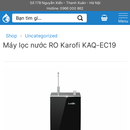
Bỏ
Số 178 Nguyễn Xiển - Thanh Xuân - Hà Nội
Hotline: 0966 000 862
qua
Tìm
nội
kiếm:
dung
Shop
»
Uncategorized
Máy lọc nước RO Karofi KAQ-EC19