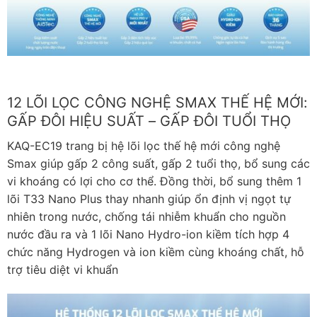
12 LÕI LỌC CÔNG NGHỆ SMAX THẾ HỆ MỚI:
GẤP ĐÔI HIỆU SUẤT – GẤP ĐÔI TUỔI THỌ
KAQ-EC19 trang bị hệ lõi lọc thế hệ mới công nghệ
Smax giúp gấp 2 công suất, gấp 2 tuổi thọ, bổ sung các
vi khoáng có lợi cho cơ thể. Đồng thời, bổ sung thêm 1
lõi T33 Nano Plus thay nhanh giúp ổn định vị ngọt tự
nhiên trong nước, chống tái nhiễm khuẩn cho nguồn
nước đầu ra và 1 lõi Nano Hydro-ion kiềm tích hợp 4
chức năng Hydrogen và ion kiềm cùng khoáng chất, hỗ
trợ tiêu diệt vi khuẩn