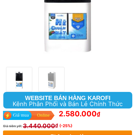
WEBSITE BÁN HÀNG KAROFI
Kênh Phân Phối và Bán Lẻ Chính Thức
2.580.000
₫
Giá mua
Online
3.440.000
₫
(-25%)
Giá niêm yết: