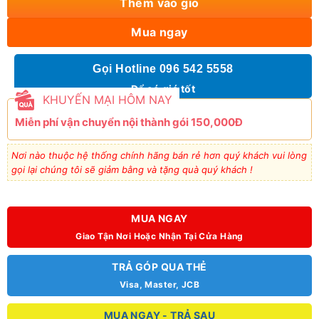
Thêm vào giỏ
Mua ngay
Gọi Hotline 096 542 5558
Để có giá tốt
KHUYẾN MẠI HÔM NAY
Miễn phí vận chuyển nội thành gói 150,000Đ
Nơi nào thuộc hệ thống chính hãng bán rẻ hơn quý khách vui lòng
gọi lại chúng tôi sẽ giảm bằng và tặng quà quý khách !
MUA NGAY
Giao Tận Nơi Hoặc Nhận Tại Cửa Hàng
TRẢ GÓP QUA THẺ
Visa, Master, JCB
MUA NGAY - TRẢ SAU