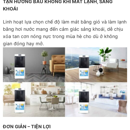
TẬN HƯỞNG BẦU KHÔNG KHÍ MÁT LẠNH, SẢNG
KHOÁI
Linh hoạt lựa chọn chế độ làm mát bằng gió và làm lạnh
bằng hơi nước mang đến cảm giác sảng khoái, dễ chịu
xóa tan cơn nóng nực trong mùa hè cho dù ở không
gian đóng hay mở.
ĐƠN GIẢN – TIỆN LỢI