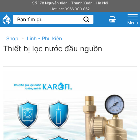
Bỏ
Số 178 Nguyễn Xiển - Thanh Xuân - Hà Nội
Hotline: 0966 000 862
qua
Tìm
nội
kiếm:
dung
Shop
»
Linh - Phụ kiện
Thiết bị lọc nước đầu nguồn