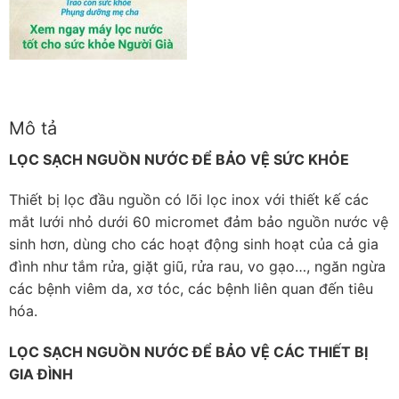
Mô tả
LỌC SẠCH NGUỒN NƯỚC ĐỂ BẢO VỆ SỨC KHỎE
Thiết bị lọc đầu nguồn có lõi lọc inox với thiết kế các
mắt lưới nhỏ dưới 60 micromet đảm bảo nguồn nước vệ
sinh hơn, dùng cho các hoạt động sinh hoạt của cả gia
đình như tắm rửa, giặt giũ, rửa rau, vo gạo…, ngăn ngừa
các bệnh viêm da, xơ tóc, các bệnh liên quan đến tiêu
hóa.
LỌC SẠCH NGUỒN NƯỚC ĐỂ BẢO VỆ CÁC THIẾT BỊ
GIA ĐÌNH