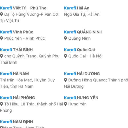
Karofi
Việt Trì - Phú Thọ
Karofi
Hải An
Đại lộ Hùng Vương-P.Vân Cơ,
Ngô Gia Tự, Hải An
Tp Việt Trì
Karofi
Vĩnh Phúc
Karofi
QUẢNG NINH
Phúc Yên - Vĩnh Phúc
Quảng Ninh
Karofi
THÁI BÌNH
Karofi
Quốc Oai
chợ Quỳnh Trang, Quỳnh Phụ,
Quốc Oai - Hà Nội
Thái Bình
Karofi
HÀ NAM
Karofi
HẢI DƯƠNG
Thị trấn Hòa Mạc, Huyện Duy
Đường Hồng Quang; Thành phố
Tiên, tỉnh Hà Nam
Hải Dương
Karofi
HẢI PHÒNG
Karofi
HƯNG YÊN
Tô Hiệu, Lê Trân, thành phố Hải
Hưng Yên
Phòng
Karofi
NAM ĐỊNH
Nam Trực - Nam Định