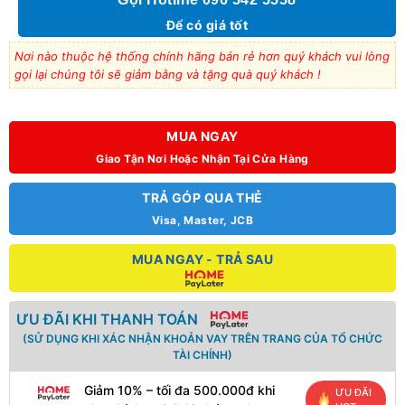
Để có giá tốt
Nơi nào thuộc hệ thống chính hãng bán rẻ hơn quý khách vui lòng
gọi lại chúng tôi sẽ giảm bằng và tặng quà quý khách !
MUA NGAY
Giao Tận Nơi Hoặc Nhận Tại Cửa Hàng
TRẢ GÓP QUA THẺ
Visa, Master, JCB
MUA NGAY - TRẢ SAU
ƯU ĐÃI KHI THANH TOÁN
(SỬ DỤNG KHI XÁC NHẬN KHOẢN VAY TRÊN TRANG CỦA TỔ CHỨC
TÀI CHÍNH)
Giảm 10% – tối đa 500.000đ khi
ƯU ĐÃI