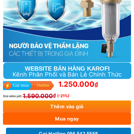
WEBSITE BÁN HÀNG KAROFI
Kênh Phân Phối và Bán Lẻ Chính Thức
1.250.000
₫
Giá mua
Online
1.590.000
₫
(-21%)
Giá niêm yết:
Thêm vào giỏ
Mua ngay
Gọi Hotline 096 542 5558