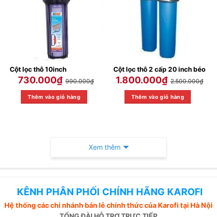
Cột lọc thô 10inch
Cột lọc thô 2 cấp 20 inch béo
730.000
₫
1.800.000
₫
990.000
₫
2.500.000
₫
Thêm vào giỏ hàng
Thêm vào giỏ hàng
Xem thêm
KÊNH PHÂN PHỐI CHÍNH HÃNG KAROFI
Hệ thống các chi nhánh bán lẻ chính thức của Karofi tại Hà Nội
TỔNG ĐÀI HỖ TRỢ TRỰC TIẾP