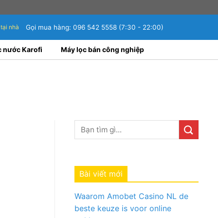
 tại nhà
Gọi mua hàng:
096 542 5558
(7:30 - 22:00)
c nước Karofi
Máy lọc bán công nghiệp
Bài viết mới
Waarom Amobet Casino NL de
beste keuze is voor online