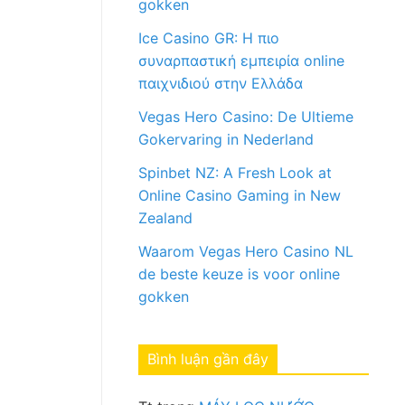
gokken
Ice Casino GR: Η πιο
συναρπαστική εμπειρία online
παιχνιδιού στην Ελλάδα
Vegas Hero Casino: De Ultieme
Gokervaring in Nederland
Spinbet NZ: A Fresh Look at
Online Casino Gaming in New
Zealand
Waarom Vegas Hero Casino NL
de beste keuze is voor online
gokken
Bình luận gần đây