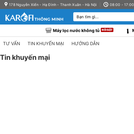
Bỏ
178 Nguyễn Xiển - Hạ Đình - Thanh Xuân - Hà Nội
08:00 - 17:0
qua
Tìm
nội
kiếm:
dung
Máy lọc nước không tủ
TƯ VẤN
TIN KHUYẾN MẠI
HƯỚNG DẪN
Tin khuyến mại