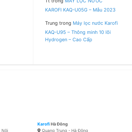
Tt
trong
MÁY LỌC NƯỚC
KAROFI KAQ-U05G – Mẫu 2023
Trung
trong
Máy lọc nước Karofi
KAQ-U95 – Thông minh 10 lõi
Hydrogen – Cao Cấp
Karofi
Hà Đông
 Nội
Quang Trung - Hà Đông