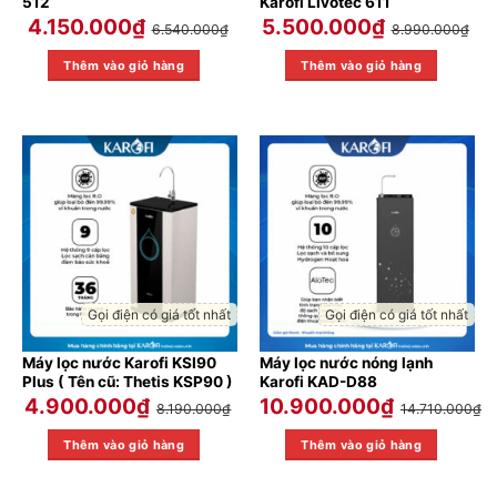
512
Karofi Livotec 611
4.150.000
₫
5.500.000
₫
6.540.000
₫
8.990.000
₫
Thêm vào giỏ hàng
Thêm vào giỏ hàng
Gọi điện có giá tốt nhất
Gọi điện có giá tốt nhất
Máy lọc nước Karofi KSI90
Máy lọc nước nóng lạnh
Plus ( Tên cũ: Thetis KSP90 )
Karofi KAD-D88
4.900.000
₫
10.900.000
₫
8.190.000
₫
14.710.000
₫
Thêm vào giỏ hàng
Thêm vào giỏ hàng