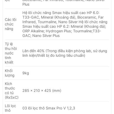
Plus
Hệ lõi chức năng Smax hiệu suất cao HP 6.0:
T33-GAC, Mineral (Khoáng đá), Bioceramic, Far
Các lõi
Infrared, Tourmaline, Nano Silver Hệ lõi chức năng
chức
Smax hiệu suất cao HP 6.2: Mineral (Khoáng đá);
năng
ORP Alkaline; Hydrogen Plus; Tourmaline;T33-
GAC; Nano Silver Plus
Tỷ lệ
thu hồi
Lên đến 40% (Trong điều kiện phòng lab, sử dụng
nước
linh kiện/thiết bị đo lường tiêu chuẩn)
tinh
khiết
Khối
9kg
lượng
Kích
thước
285 x 210 x 425 (mm)
có tủ
(RxSxC)
Lõi lọc
03 lõi lọc thô Smax Pro V 1,2,3
thô