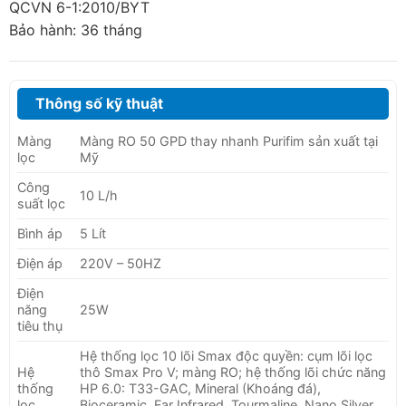
QCVN 6-1:2010/BYT
Bảo hành: 36 tháng
Thông số kỹ thuật
Màng
Màng RO 50 GPD thay nhanh Purifim sản xuất tại
lọc
Mỹ
Công
10 L/h
suất lọc
Bình áp
5 Lít
Điện áp
220V – 50HZ
Điện
năng
25W
tiêu thụ
Hệ thống lọc 10 lõi Smax độc quyền: cụm lõi lọc
Hệ
thô Smax Pro V; màng RO; hệ thống lõi chức năng
thống
HP 6.0: T33-GAC, Mineral (Khoáng đá),
lọc
Bioceramic, Far Infrared, Tourmaline, Nano Silver