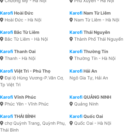
Chương Mỹ - Hà Nội
Phú Xuyên - Hà Nội
Karofi
Hoài Đức
Karofi
Nam Từ Liêm
Hoài Đức - Hà Nội
Nam Từ Liêm - Hà Nội
Karofi
Bắc Từ Liêm
Karofi
Thái Nguyên
Bắc Từ Liêm - Hà Nội
Thành Phố Thái Nguyến
Karofi
Thanh Oai
Karofi
Thường Tín
Thanh - Hà Nội
Thường Tín - Hà Nội
Karofi
Việt Trì - Phú Thọ
Karofi
Hải An
Đại lộ Hùng Vương-P.Vân Cơ,
Ngô Gia Tự, Hải An
Tp Việt Trì
Karofi
Vĩnh Phúc
Karofi
QUẢNG NINH
Phúc Yên - Vĩnh Phúc
Quảng Ninh
Karofi
THÁI BÌNH
Karofi
Quốc Oai
chợ Quỳnh Trang, Quỳnh Phụ,
Quốc Oai - Hà Nội
Thái Bình