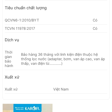
Tiêu chuẩn chất lượng
QCVN6-1:2010/BYT
Có
TCVN 11978:2017
Có
Dịch vụ
Thời
Bảo hàng 36 tháng với linh kiện điện thuộc hệ
gian
thống lọc nước (adapter, bơm, van áp cao, van áp
bảo
thấp, van điện từ…………)
hành
Xuất xứ
Xuất xứ
Việt Nam