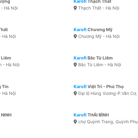
ượng
Karofi
Thạch Thất
- Hà Nội
Thạch Thất - Hà Nội
Thất
Karofi
Chương Mỹ
- Hà Nội
Chương Mỹ - Hà Nội
 Liêm
Karofi
Bắc Từ Liêm
 - Hà Nội
Bắc Từ Liêm - Hà Nội
 Tín
Karofi
Việt Trì - Phú Thọ
- Hà Nội
Đại lộ Hùng Vương-P.Vân Cơ, 
 NINH
Karofi
THÁI BÌNH
chợ Quỳnh Trang, Quỳnh Phụ,