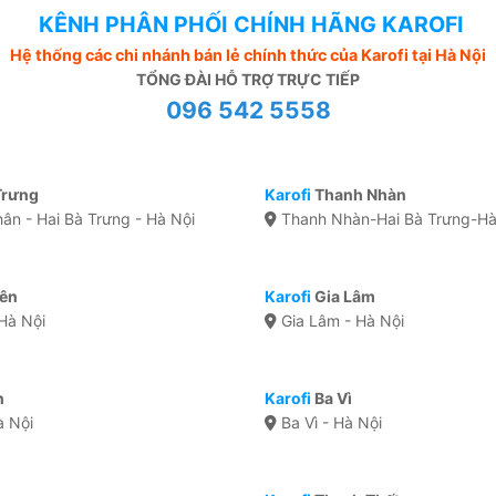
KÊNH PHÂN PHỐI CHÍNH HÃNG KAROFI
Hệ thống các chi nhánh bán lẻ chính thức của Karofi tại Hà Nội
TỔNG ĐÀI HỖ TRỢ TRỰC TIẾP
096 542 5558
Trưng
Karofi
Thanh Nhàn
ân - Hai Bà Trưng - Hà Nội
Thanh Nhàn-Hai Bà Trưng-Hà
iên
Karofi
Gia Lâm
Hà Nội
Gia Lâm - Hà Nội
n
Karofi
Ba Vì
à Nội
Ba Vì - Hà Nội