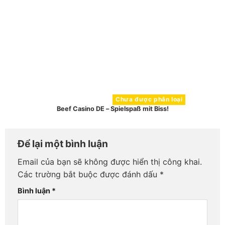
Chưa được phân loại
Beef Casino DE – Spielspaß mit Biss!
Để lại một bình luận
Email của bạn sẽ không được hiển thị công khai.
Các trường bắt buộc được đánh dấu
*
Bình luận
*