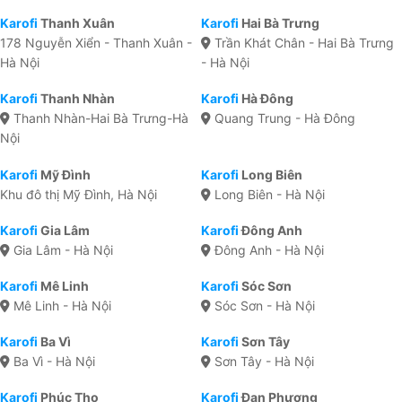
Karofi
Thanh Xuân
Karofi
Hai Bà Trưng
178 Nguyễn Xiển - Thanh Xuân -
Trần Khát Chân - Hai Bà Trưng
Hà Nội
- Hà Nội
Karofi
Thanh Nhàn
Karofi
Hà Đông
Thanh Nhàn-Hai Bà Trưng-Hà
Quang Trung - Hà Đông
Nội
Karofi
Mỹ Đình
Karofi
Long Biên
Khu đô thị Mỹ Đình, Hà Nội
Long Biên - Hà Nội
Karofi
Gia Lâm
Karofi
Đông Anh
Gia Lâm - Hà Nội
Đông Anh - Hà Nội
Karofi
Mê Linh
Karofi
Sóc Sơn
Mê Linh - Hà Nội
Sóc Sơn - Hà Nội
Karofi
Ba Vì
Karofi
Sơn Tây
Ba Vì - Hà Nội
Sơn Tây - Hà Nội
Karofi
Phúc Thọ
Karofi
Đan Phượng