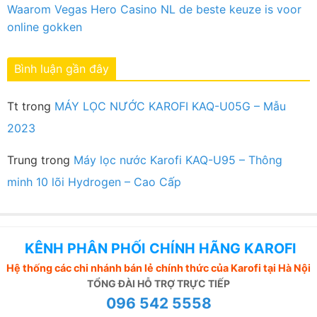
Waarom Vegas Hero Casino NL de beste keuze is voor
online gokken
Bình luận gần đây
Tt
trong
MÁY LỌC NƯỚC KAROFI KAQ-U05G – Mẫu
2023
Trung
trong
Máy lọc nước Karofi KAQ-U95 – Thông
minh 10 lõi Hydrogen – Cao Cấp
KÊNH PHÂN PHỐI CHÍNH HÃNG KAROFI
Hệ thống các chi nhánh bán lẻ chính thức của Karofi tại Hà Nội
TỔNG ĐÀI HỖ TRỢ TRỰC TIẾP
096 542 5558