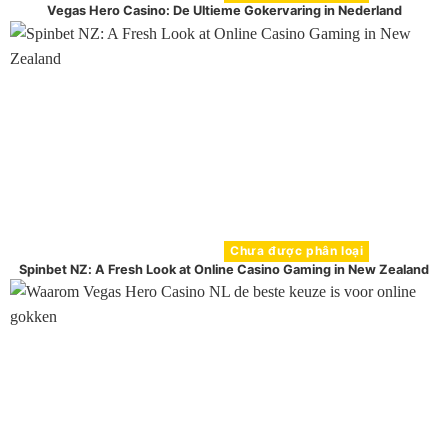
Vegas Hero Casino: De Ultieme Gokervaring in Nederland
Chưa được phân loại
Spinbet NZ: A Fresh Look at Online Casino Gaming in New Zealand