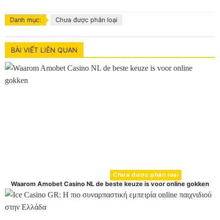
Danh mục:
Chưa được phân loại
BÀI VIẾT LIÊN QUAN
Chưa được phân loại
Waarom Amobet Casino NL de beste keuze is voor online gokken