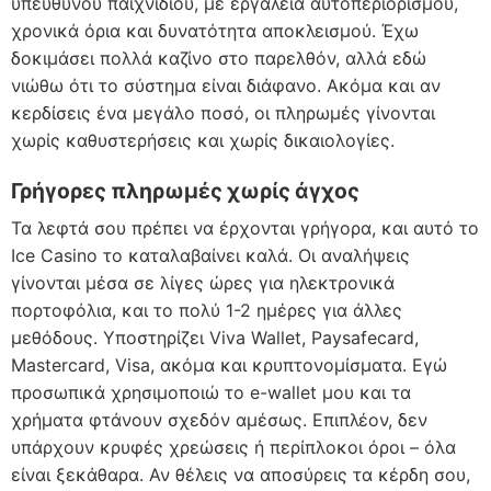
υπεύθυνου παιχνιδιού, με εργαλεία αυτοπεριορισμού,
χρονικά όρια και δυνατότητα αποκλεισμού. Έχω
δοκιμάσει πολλά καζίνο στο παρελθόν, αλλά εδώ
νιώθω ότι το σύστημα είναι διάφανο. Ακόμα και αν
κερδίσεις ένα μεγάλο ποσό, οι πληρωμές γίνονται
χωρίς καθυστερήσεις και χωρίς δικαιολογίες.
Γρήγορες πληρωμές χωρίς άγχος
Τα λεφτά σου πρέπει να έρχονται γρήγορα, και αυτό το
Ice Casino το καταλαβαίνει καλά. Οι αναλήψεις
γίνονται μέσα σε λίγες ώρες για ηλεκτρονικά
πορτοφόλια, και το πολύ 1-2 ημέρες για άλλες
μεθόδους. Υποστηρίζει Viva Wallet, Paysafecard,
Mastercard, Visa, ακόμα και κρυπτονομίσματα. Εγώ
προσωπικά χρησιμοποιώ το e-wallet μου και τα
χρήματα φτάνουν σχεδόν αμέσως. Επιπλέον, δεν
υπάρχουν κρυφές χρεώσεις ή περίπλοκοι όροι – όλα
είναι ξεκάθαρα. Αν θέλεις να αποσύρεις τα κέρδη σου,