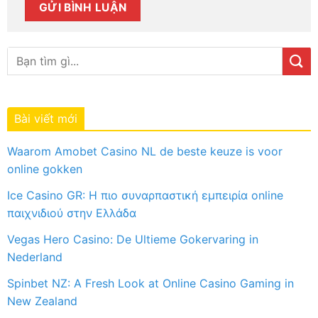
Bài viết mới
Waarom Amobet Casino NL de beste keuze is voor
online gokken
Ice Casino GR: Η πιο συναρπαστική εμπειρία online
παιχνιδιού στην Ελλάδα
Vegas Hero Casino: De Ultieme Gokervaring in
Nederland
Spinbet NZ: A Fresh Look at Online Casino Gaming in
New Zealand