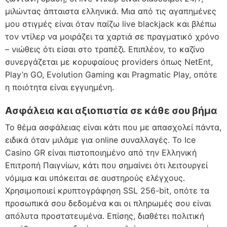
μιλώντας άπταιστα ελληνικά. Μια από τις αγαπημένες
μου στιγμές είναι όταν παίζω live blackjack και βλέπω
τον ντίλερ να μοιράζει τα χαρτιά σε πραγματικό χρόνο
– νιώθεις ότι είσαι στο τραπέζι. Επιπλέον, το καζίνο
συνεργάζεται με κορυφαίους providers όπως NetEnt,
Play’n GO, Evolution Gaming και Pragmatic Play, οπότε
η ποιότητα είναι εγγυημένη.
Ασφάλεια και αξιοπιστία σε κάθε σου βήμα
Το θέμα ασφάλειας είναι κάτι που με απασχολεί πάντα,
ειδικά όταν μιλάμε για online συναλλαγές. Το Ice
Casino GR είναι πιστοποιημένο από την Ελληνική
Επιτροπή Παιγνίων, κάτι που σημαίνει ότι λειτουργεί
νόμιμα και υπόκειται σε αυστηρούς ελέγχους.
Χρησιμοποιεί κρυπτογράφηση SSL 256-bit, οπότε τα
προσωπικά σου δεδομένα και οι πληρωμές σου είναι
απόλυτα προστατευμένα. Επίσης, διαθέτει πολιτική