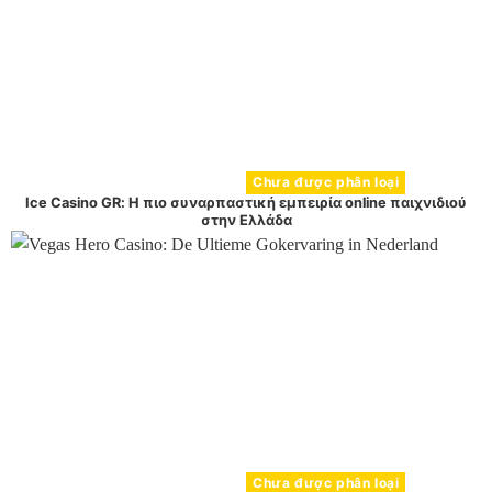
Chưa được phân loại
Ice Casino GR: Η πιο συναρπαστική εμπειρία online παιχνιδιού
στην Ελλάδα
Chưa được phân loại