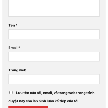
Tên
*
Email
*
Trang web
Lưu tên của tôi, email, và trang web trong trình
duyệt này cho lần bình luận kế tiếp của tôi.