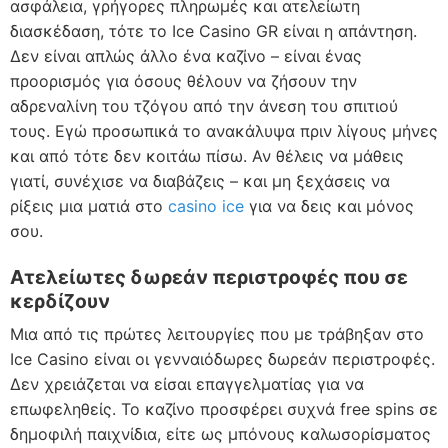
ασφάλεια, γρήγορες πληρωμές και ατελείωτη
διασκέδαση, τότε το Ice Casino GR είναι η απάντηση.
Δεν είναι απλώς άλλο ένα καζίνο – είναι ένας
προορισμός για όσους θέλουν να ζήσουν την
αδρεναλίνη του τζόγου από την άνεση του σπιτιού
τους. Εγώ προσωπικά το ανακάλυψα πριν λίγους μήνες
και από τότε δεν κοιτάω πίσω. Αν θέλεις να μάθεις
γιατί, συνέχισε να διαβάζεις – και μη ξεχάσεις να
ρίξεις μια ματιά στο
casino ice
για να δεις και μόνος
σου.
Ατελείωτες δωρεάν περιστροφές που σε
κερδίζουν
Μια από τις πρώτες λειτουργίες που με τράβηξαν στο
Ice Casino είναι οι γενναιόδωρες δωρεάν περιστροφές.
Δεν χρειάζεται να είσαι επαγγελματίας για να
επωφεληθείς. Το καζίνο προσφέρει συχνά free spins σε
δημοφιλή παιχνίδια, είτε ως μπόνους καλωσορίσματος