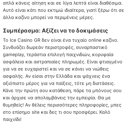
απλά κάνεις αίτηση και σε λίγα λεπτά είναι διαθέσιμα.
Αυτό είναι κάτι που εκτιμώ ιδιαίτερα, γιατί ξέρω ότι σε
άλλα καζίνο μπορεί να περιμένεις μέρες.
Συμπέρασμα: Αξίζει να το δοκιμάσεις
Το Ice Casino GR δεν είναι ένα τυχαίο online καζίνο.
Συνδυάζει δωρεάν περιστροφές, συναρπαστικό
gameplay, τεράστια επιλογή παιχνιδιών, κορυφαία
ασφάλεια και αστραπιαίες πληρωμές. Είναι φτιαγμένο
για να σε ευχαριστεί και να σε κάνει να νιώθεις
ασφαλής. Αν είσαι στην Ελλάδα και ψάχνεις ένα
αξιόπιστο μέρος για να παίξεις, τότε μη διστάσεις.
Κάνε την πρώτη σου κατάθεση, πάρε τα μπόνους σου
και άρχισε να απολαμβάνεις την εμπειρία. Θα με
θυμηθείς! Αν θέλεις περισσότερες πληροφορίες, μπες
στο επίσημο site και δες τι σου προσφέρει. Καλό
παιχνίδι!